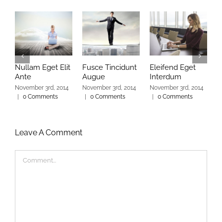
Nullam Eget Elit
Fusce Tincidunt
Eleifend Eget
C
Ante
Augue
Interdum
I
November 3rd, 2014
November 3rd, 2014
November 3rd, 2014
N
|
0 Comments
|
0 Comments
|
0 Comments
|
Leave A Comment
Comment