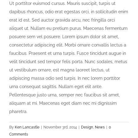
Ut porttitor euismod cursus. Mauris suscipit, turpis ut
dapibus rhoncus, odio erat egestas orci, in sollicitudin enim
erat id est. Sed auctor gravida arcu, nec fringilla orci
aliquet ut. Nullam eu pretium purus. Maecenas fermentum
posuere sem vel posuere. Lorem ipsum dolor sit amet,
consectetur adipiscing elit. Morbi ornare convallis lectus a
faucibus. Praesent et urna turpis. Fusce tincidunt augue in
velit tincidunt sed tempor felis porta. Nunc sodales, metus
ut vestibulum ornare, est magna laoreet lectus, ut
adipiscing massa odio sed turpis. In nec lorem porttitor
urna consequat sagittis. Nullam eget elit ante.
Pellentesque justo urna, semper nec faucibus sit amet,
aliquam at mi. Maecenas eget diam nec mi dignissim
pharetra.
By
Ken Lancastle
|
November 3rd, 2014
|
Design
,
News
|
0
Comments